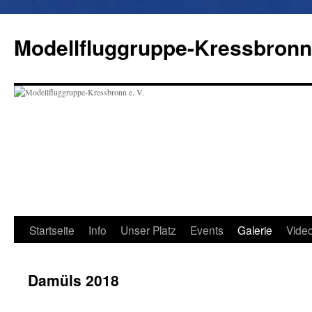
Modellfluggruppe-Kressbronn 
Startseite
Info
Unser Platz
Events
Galerie
Vide
Damüls 2018