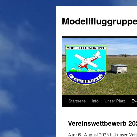
Zum
Inhalt
Modellfluggruppe
springen
Startseite
Info
Unser Platz
Ev
Vereinswettbewerb 20
Am 09. August 2025 hat unser Vere