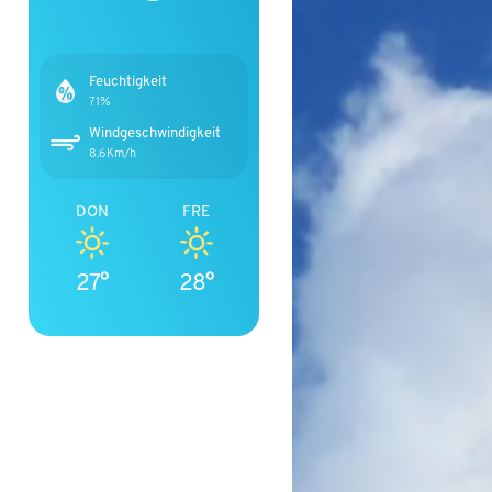
Feuchtigkeit
71%
Windgeschwindigkeit
8.6Km/h
DON
FRE
27°
28°