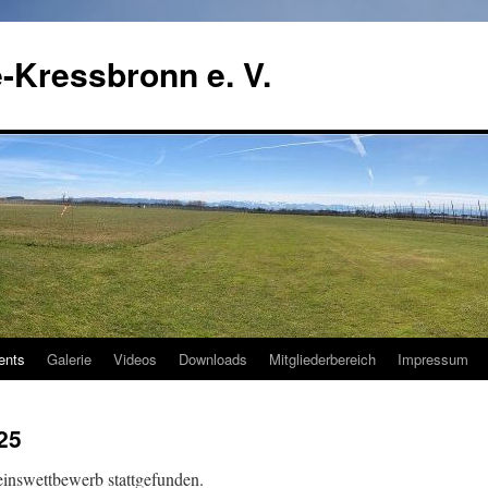
-Kressbronn e. V.
ents
Galerie
Videos
Downloads
Mitgliederbereich
Impressum
25
inswettbewerb stattgefunden.