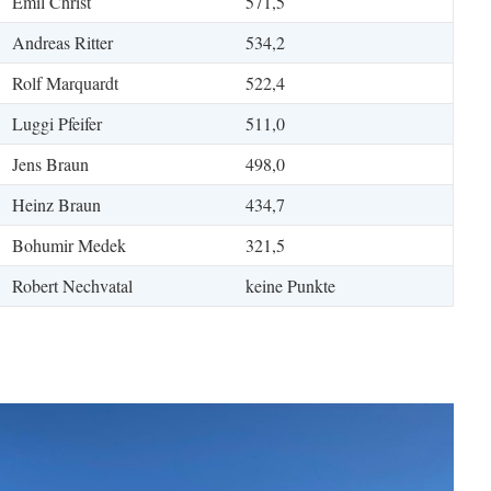
Emil Christ
571,5
Andreas Ritter
534,2
Rolf Marquardt
522,4
Luggi Pfeifer
511,0
Jens Braun
498,0
Heinz Braun
434,7
Bohumir Medek
321,5
Robert Nechvatal
keine Punkte