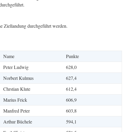
durchgeführt.
ne Ziellandung durchgeführt werden.
Name
Punkte
Peter Ludwig
628,0
Norbert Kulmus
627,4
Chrstian Klute
612,4
Marius Frick
606,9
Manfred Peter
603,8
Arthur Büchele
594,1