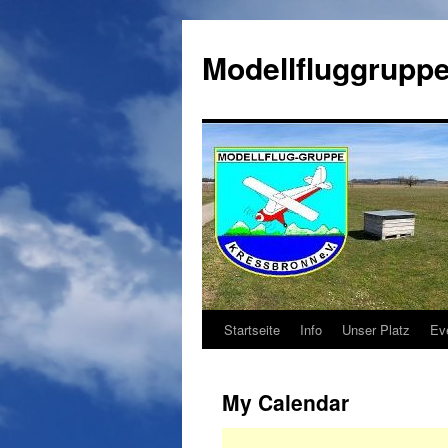
Zum
Inhalt
Modellfluggruppe
springen
Startseite
Info
Unser Platz
Ev
My Calendar