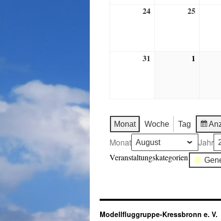
24
25
24
25
August,
August
2026
2026
31
1
31
1
August,
Septem
2026
2026
Monat
Woche
Tag
Anz
Monat
Jahr
Veranstaltungskategorien
Gene
Modellfluggruppe-Kressbronn e. V.