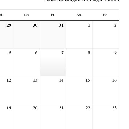
i.
Do.
Fr.
Sa.
So.
Mittwoch
Donnerstag
Freitag
Samstag
Sonntag
29
30
31
1
2
29
30
31
1
2
Juli,
Juli,
Juli,
August,
Augus
2026
2026
2026
2026
2026
5
6
8
9
5
6
7
8
9
7
,
August,
August,
August,
Augus
August,
2026
2026
2026
2026
2026
12
13
14
15
16
12
13
14
15
16
,
August,
August,
August,
August,
Augus
2026
2026
2026
2026
2026
19
20
21
22
23
19
20
21
22
23
,
August,
August,
August,
August,
Augus
2026
2026
2026
2026
2026