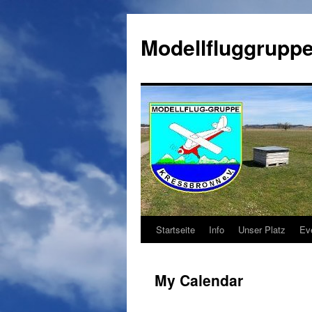
Zum
Inhalt
Modellfluggruppe
springen
Startseite
Info
Unser Platz
Ev
My Calendar