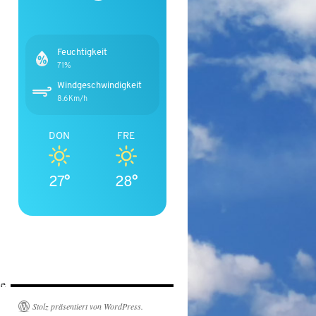
t,
Feuchtigkeit
71%
Windgeschwindigkeit
mber,
8.6Km/h
DON
FRE
27°
28°
le
Stolz präsentiert von WordPress.