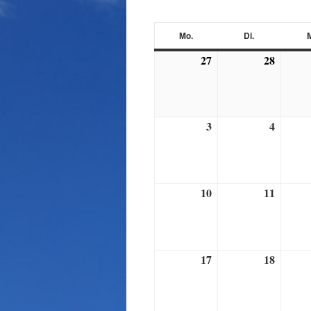
Mo.
Di.
M
Montag
Dienstag
27
28
27
28
Juli,
Juli,
2026
2026
3
4
3
4
August,
August
2026
2026
10
11
10
11
August,
August
2026
2026
17
18
17
18
August,
August
2026
2026