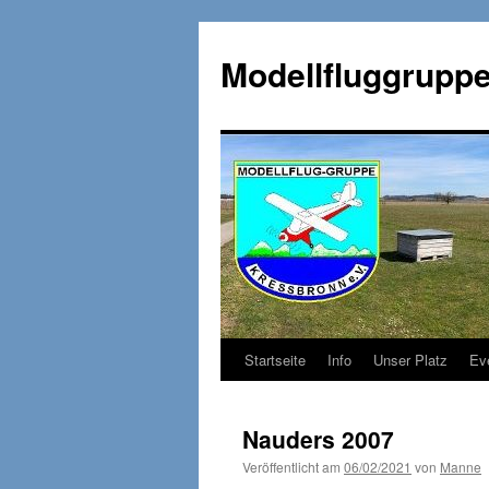
Zum
Inhalt
Modellfluggruppe
springen
Startseite
Info
Unser Platz
Ev
Nauders 2007
Veröffentlicht am
06/02/2021
von
Manne