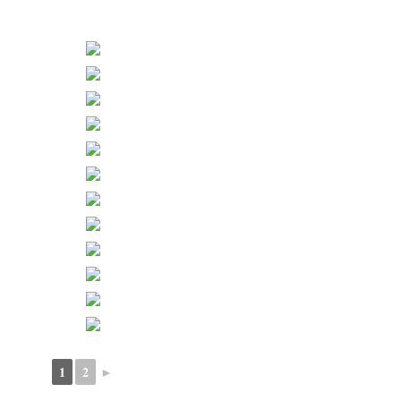
1
2
►